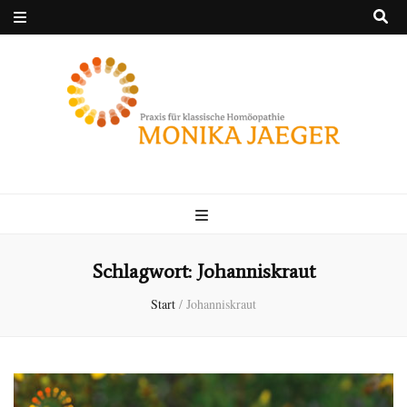
Praxis für klassische
Natürlich Jaeger!
Homöopathie
MONIKA JAEGER
Schlagwort:
Johanniskraut
Start
/
Johanniskraut