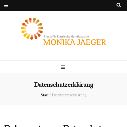
Praxis für klassische
Natürlich Jaeger!
Homöopathie
MONIKA JAEGER
Datenschutzerklärung
Start
/
Datenschutzerklärung